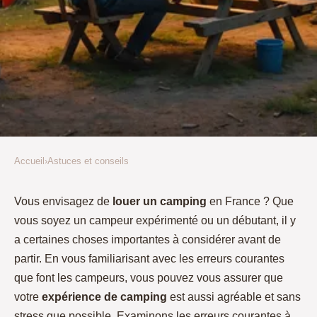
Accueil
›
Astuces et conseils
ASTUCES ET CONSEILS
Tout ce que vous devez savoir
Vous envisagez de
louer un camping
en France ? Que
vous soyez un campeur expérimenté ou un débutant, il y
avant de louer un camping
a certaines choses importantes à considérer avant de
partir. En vous familiarisant avec les erreurs courantes
Anais
•
9 janvier 2023
•
3 min de lecture
que font les campeurs, vous pouvez vous assurer que
votre
expérience de camping
est aussi agréable et sans
stress que possible. Examinons les erreurs courantes à