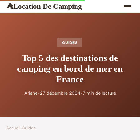
Location De Camping
⛺
GUIDES
Top 5 des destinations de
camping en bord de mer en
France
Ariane
•
27 décembre 2024
•
7 min de lecture
Accueil
›
Guides